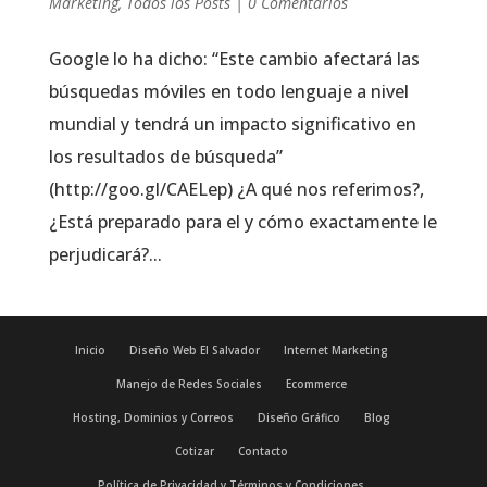
Marketing
,
Todos los Posts
|
0 Comentarios
Google lo ha dicho: “Este cambio afectará las
búsquedas móviles en todo lenguaje a nivel
mundial y tendrá un impacto significativo en
los resultados de búsqueda”
(http://goo.gl/CAELep) ¿A qué nos referimos?,
¿Está preparado para el y cómo exactamente le
perjudicará?...
Inicio
Diseño Web El Salvador
Internet Marketing
Manejo de Redes Sociales
Ecommerce
Hosting, Dominios y Correos
Diseño Gráfico
Blog
Cotizar
Contacto
Política de Privacidad y Términos y Condiciones