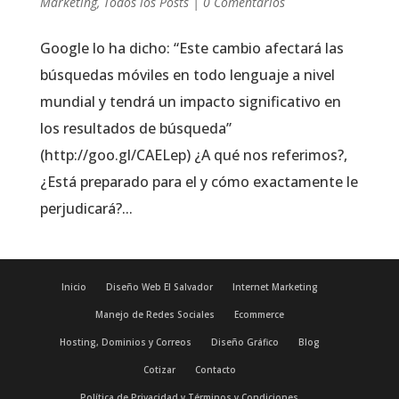
Marketing
,
Todos los Posts
|
0 Comentarios
Google lo ha dicho: “Este cambio afectará las
búsquedas móviles en todo lenguaje a nivel
mundial y tendrá un impacto significativo en
los resultados de búsqueda”
(http://goo.gl/CAELep) ¿A qué nos referimos?,
¿Está preparado para el y cómo exactamente le
perjudicará?...
Inicio
Diseño Web El Salvador
Internet Marketing
Manejo de Redes Sociales
Ecommerce
Hosting, Dominios y Correos
Diseño Gráfico
Blog
Cotizar
Contacto
Política de Privacidad y Términos y Condiciones