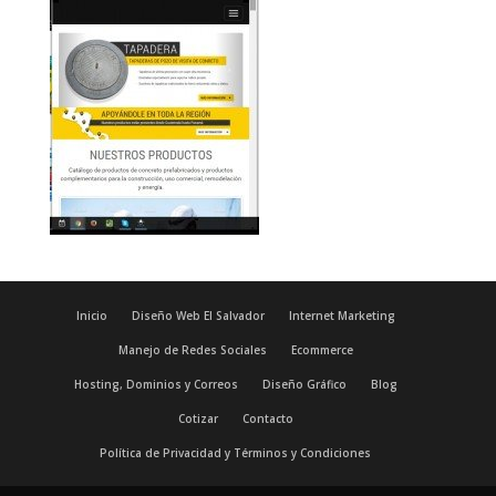
Inicio
Diseño Web El Salvador
Internet Marketing
Manejo de Redes Sociales
Ecommerce
Hosting, Dominios y Correos
Diseño Gráfico
Blog
Cotizar
Contacto
Política de Privacidad y Términos y Condiciones