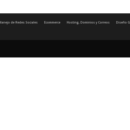
Manejo de Redes Sociales
Ecommerce
Hosting, Dominios y Correos
Diseño G