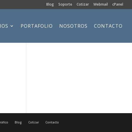
Blog
Soporte
Cotizar
Webmail
cPanel
IOS
PORTAFOLIO
NOSOTROS
CONTACTO
ráfico
Blog
Cotizar
Contacto