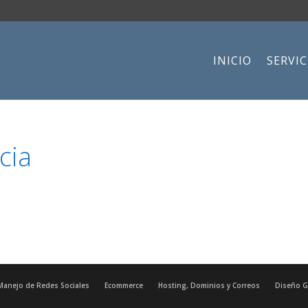
INICIO
SERVIC
cia
Manejo de Redes Sociales
Ecommerce
Hosting, Dominios y Correos
Diseño G