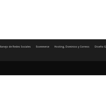
Manejo de Redes Sociales
Ecommerce
Hosting, Dominios y Correos
Diseño G