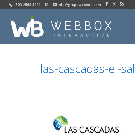
+503 2563 5111 - 12
info@grupowebbox.com
las-cascadas-el-sa