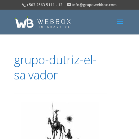
+503 2563 5111 - 12
info@grupowebbox.com
grupo-dutriz-el-
salvador