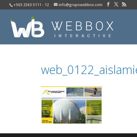
+503 2563 5111 - 12
info@grupowebbox.com
web_0122_aislami