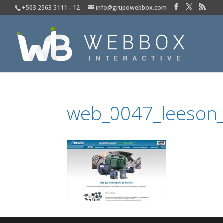
+503 2563 5111 - 12
info@grupowebbox.com
web_0047_leeson