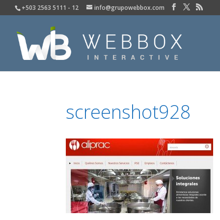
+503 2563 5111 - 12
info@grupowebbox.com
screenshot928