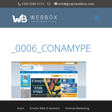
+503 2563 5111 - 12
info@grupowebbox.com
_0006_CONAMYPE
Inicio
Diseño Web El Salvador
Internet Marketing